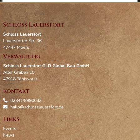
Schloss Lauersfort
Schloss Lauersfort
Lauersforter Str. 36
47447 Moers
Verwaltung
Schloss Lauersfort GLD Global Bau GmbH
Alter Graben 15
47918 Tönisvorst
kontakt
‎02841/8890633
hallo@schlosslauersfort.de
Links
Events
News